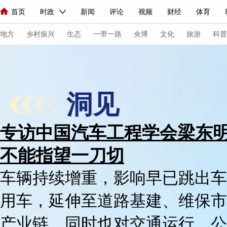
首页
时政
新闻
评论
视频
财经
体育
人民领袖习近平
直播
海外频道
片库
iPanda
栏目大全
联播+
English
中国领导人
节目单
Монгол
听音
央视快评
微视频
习式妙语
主持人
下
地方
乡村振兴
生态
一带一路
央博
文化
旅游
科普
总台春晚
网络春晚
共产党员网
秧纪录
纪录片网
洞见
新闻
国内
国际
评论
经济
军事
科技
法
专访中国汽车工程学会梁东
人民领袖习近平
联播+
热解读
天天学习
习式妙语
不能指望一刀切
视频
小央视频
小央直播
直播中国
熊猫频道
V
车辆持续增重，影响早已跳出车
现场
前线
比划
快看
蓝海中国
新兵请入列
用车，延伸至道路基建、维保市
体育
直播
竞猜
2026年世界杯
2026年冬奥会
产业链，同时也对交通运行、公
VIP会员
CCTV奥林匹克频道
生活体育大会
体育江湖