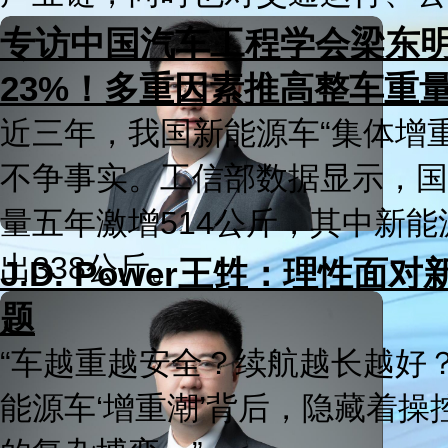
财经
教育
乡村振兴
生态环境
一带一路
央博
专访中国汽车工程学会梁东
大国智造
大国展会
大国保险
云顶对话
云起
超
23%！多重因素推高整车重
近三年，我国新能源车“集体增
不争事实。工信部数据显示，国
CCTV.节目官网
直播
节目单
栏目
片库
热播榜
量五年激增514公斤，其中新
出338公斤。
J.D. Power王甡：理性面
题
“车越重越安全？续航越长越好
能源车‘增重潮’背后，隐藏着