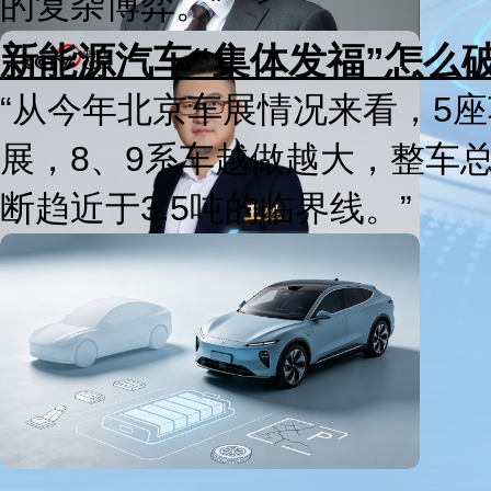
的复杂博弈。”
新能源汽车“集体发福”怎么
“从今年北京车展情况来看，5座
展，8、9系车越做越大，整车
断趋近于3.5吨的临界线。”