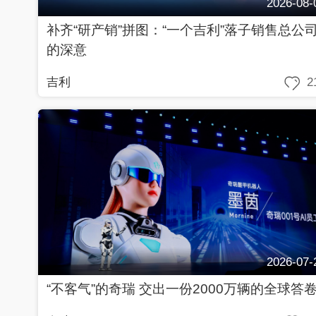
2026-08-
补齐“研产销”拼图：“一个吉利”落子销售总公
的深意
吉利
2
2026-07-
“不客气”的奇瑞 交出一份2000万辆的全球答