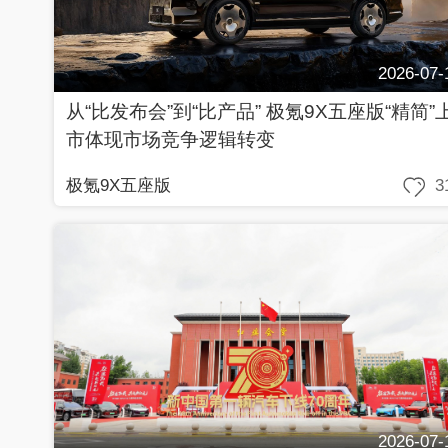
2026-07-
从“比发布会”到“比产品” 极氪9X五座版“精简”
市体现市场竞争逻辑转变
极氪9X五座版
3
2026-07-