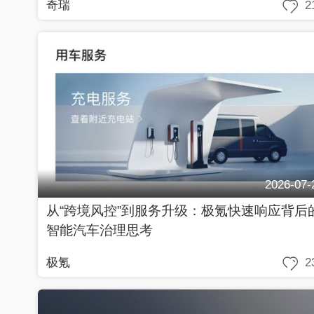
奇瑞
2
2026-07-
从“跨境风控”到服务升级：极氪快速响应背后
智能汽车治理思考
极氪
2