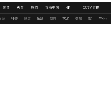
体育
教育
熊猫
直播中国
4K
CCTV.直播
式妙语
主持人
下载央视影音
热解读
天天学习
旅游
科普
健康
乐龄
阅读
艺术
数智
5G
产业+
纪录片网
国家大剧院
大型活动
科技
法治
文娱
人物
公益
图片
习式妙语
央视快评
央视网评
光华锐评
锋面
频道
VR/AR
4K专区
全景新闻
请入列
人生第一次
人生第二次
冬奥会
CBA
NBA
中超
国足
国际足球
网球
综
体育江湖
文化体育
冰雪道路
足球道路