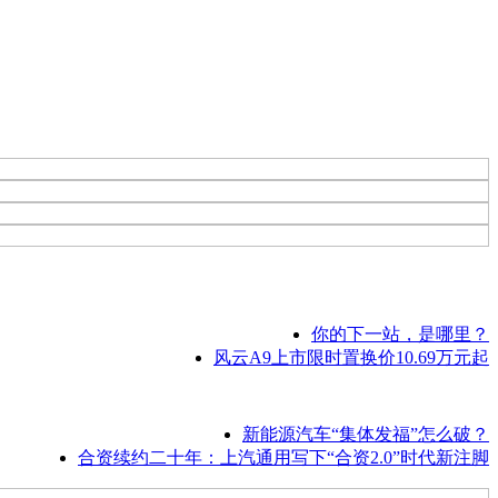
你的下一站，是哪里？
风云A9上市限时置换价10.69万元起
新能源汽车“集体发福”怎么破？
合资续约二十年：上汽通用写下“合资2.0”时代新注脚