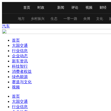
首页
时政
新闻
评论
视频
财经
人民领袖习近平
直播
海外频道
片库
iPanda
栏目大全
联播+
English
中国领导人
节目单
Монгол
听音
央视快评
微视频
习
地方
乡村振兴
生态
一带一路
央博
文化
汽车
总台春晚
网络春晚
共产党员网
秧纪录
首页
大国交通
行业信息
企业动态
新闻
国内
国际
评论
经济
军事
新车资讯
人民领袖习近平
联播+
热解读
天天学习
科技智行
消费者权益
绿色能源
视频
小央视频
小央直播
直播中国
熊猫
赛道与文化
现场
前线
比划
快看
蓝海中国
新兵
视频
首页
体育
直播
竞猜
2026年世界杯
2026年
大国交通
行业信息
VIP会员
CCTV奥林匹克频道
生活体育大会