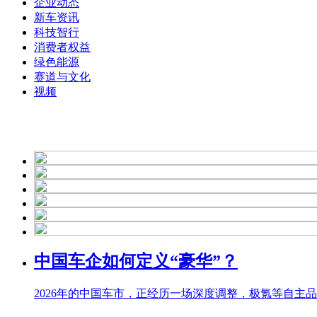
企业动态
新车资讯
财经
教育
乡村振兴
生态环境
一带一路
科技智行
消费者权益
大国智造
大国展会
大国保险
云顶对话
绿色能源
赛道与文化
视频
CCTV.节目官网
直播
节目单
栏目
片库
中国车企如何定义“豪华”？
2026年的中国车市，正经历一场深度调整，极氪等自主