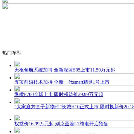
热门车型
天枢领航系统加持 全新深蓝S05上市11.59万元起
五项前沿技术加持 全新一代smart精灵1号上市
纵横F700全球上市 限时权益价29.99万元起
“大家庭方盒子新物种”长城H10正式上市 限时换新价20.1
权益价16.99万元起 别克至境L7纯电开启预售