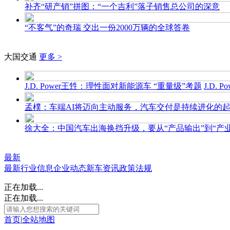
补齐“研产销”拼图：“一个吉利”落子销售总公司的深意
“不客气”的奇瑞 交出一份2000万辆的全球答卷
大国交通
更多 >
J.D. Power王甡：理性面对新能源车 “重量级”考题
J.D.
孟樸：车端AI将迈向主动服务，汽车交付是持续进化的
徐大全：中国汽车出海换挡升级，要从“产品输出”到“产业
最新
最新
行业信息
企业动态
新车资讯
政策法规
正在加载...
正在加载...
首页
|
全站地图