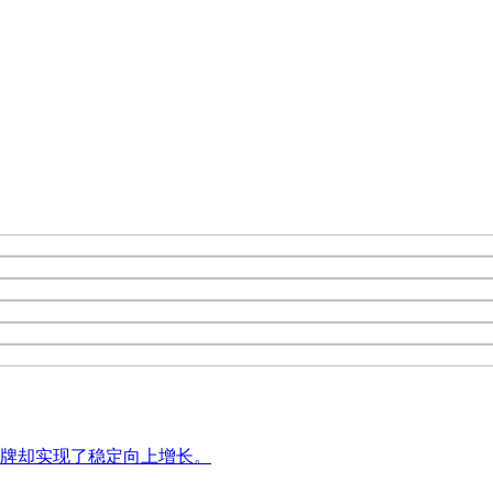
央博
非遗
文化
旅游
科普
健康
乐龄
阅读
云起
超级工厂
智敬中国
全民健康
颜选攻略
海洋
热播榜
总台企业白名单
品牌却实现了稳定向上增长。