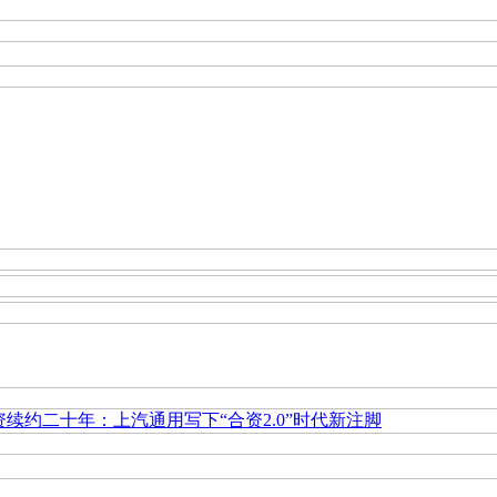
资续约二十年：上汽通用写下“合资2.0”时代新注脚