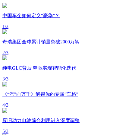
中国车企如何定义“豪华”？
1
/
3
奇瑞集团全球累计销量突破2000万辆
2
/
3
纯电GLC背后 奔驰实现智能化迭代
3
/
3
《“汽”向万千》解锁你的专属“车格”
4
/
3
废旧动力电池综合利用进入深度调整
5
/
3