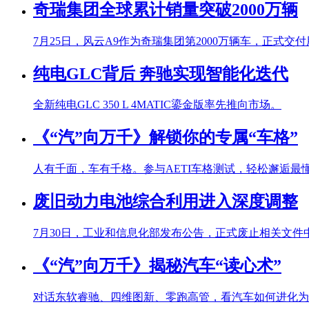
奇瑞集团全球累计销量突破2000万辆
7月25日，风云A9作为奇瑞集团第2000万辆车，正式交
纯电GLC背后 奔驰实现智能化迭代
全新纯电GLC 350 L 4MATIC鎏金版率先推向市场。
《“汽”向万千》解锁你的专属“车格”
人有千面，车有千格。参与AETI车格测试，轻松邂逅最
废旧动力电池综合利用进入深度调整
7月30日，工业和信息化部发布公告，正式废止相关文件
《“汽”向万千》揭秘汽车“读心术”
对话东软睿驰、四维图新、零跑高管，看汽车如何进化为