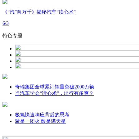
《“汽”向万千》揭秘汽车“读心术”
6
/
3
特色专题
奇瑞集团全球累计销量突破2000万辆
当汽车学会“读心术”，出行有多爽？
极氪快速响应背后的思考
聚是一团火 散是满天星