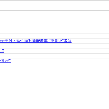
 Power王甡：理性面对新能源车 “重量级”考题
起点
扎根”